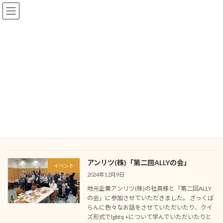
コ
ナ
ン
ビ
テ
ゲ
ン
ー
ツ
シ
へ
ョ
コラム＆レポート
ス
ン
キ
に
ッ
移
プ
動
トップページ
コラム＆レポート
活動レポート
イベント
イベント
アンリツ(株)「第二回ALLYの会」
イベント
2024年12月9日
地元企業アンリツ(株)の社員様と「第二回ALLY
の会」に参加させていただきました。 ざっくば
らんに色々なお話をさせていただいたり、クイ
ズ形式でlgbtq +について学んでいただいたりと