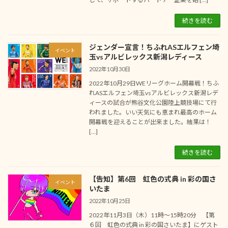
続きを読む
ジェンダー宣言！ちふれASエルフェン埼
イベント
玉vsアルビレックス新潟レディース
2022年10月30日
2022年10月29日WEリーグホーム開幕戦！ちふ
れASエルフェン埼玉vsアルビレックス新潟レデ
ィースの試合が熊谷文化公園陸上競技場にて行
われました。いい天気にも恵まれ最高のホーム
開幕戦を迎えることが出来ました。結果は！
[…]
続きを読む
【告知】第6回 虹色の式典 in 彩の国さ
イベント
いたま
2022年10月25日
2022年11月3日（木）11時～15時20分 【第
６回 虹色の式典 in 彩の国さいたま】にゲスト