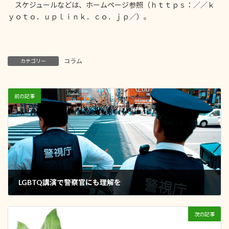
スケジュールなどは、ホームページ参照（ｈｔｔｐｓ：／／ｋ
ｙｏｔｏ．ｕｐｌｉｎｋ．ｃｏ．ｊｐ／）。
コラム
カテゴリー
前の記事
LGBTQ講演で警察官にも理解を
2021年8月26日
次の記事