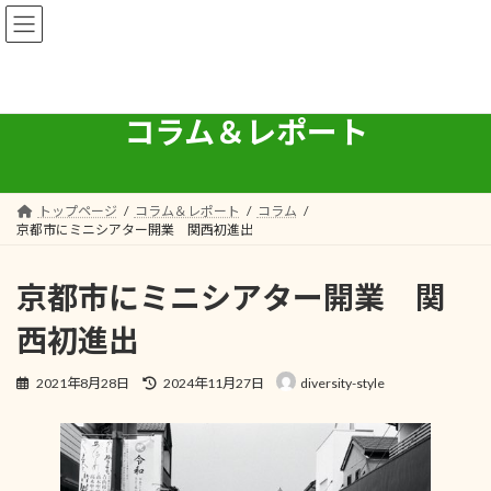
コ
ナ
ン
ビ
テ
ゲ
ン
ー
ツ
シ
へ
ョ
コラム＆レポート
ス
ン
キ
に
ッ
移
プ
動
トップページ
コラム＆レポート
コラム
京都市にミニシアター開業 関西初進出
京都市にミニシアター開業 関
西初進出
最
2021年8月28日
2024年11月27日
diversity-style
終
更
新
日
時