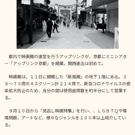
:
都内で映画館の運営を行うアップリンクが、京都にミニシアタ
ー「アップリンク京都」を開業。関西進出は初めて。
映画館は、１１日に開館した「新風館」の地下１階にある。３
８～７３席の４スクリーン計２１４席で、新型コロナウイルスの感
染拡大防止のため、当分の間は使用座席数を約半分にして営業す
る。
９月１０日から「見逃し映画特集」を行い、、ＬＧＢＴＱや環
境問題、アートなど、様々なジャンルを１００本以上紹介してい
る。